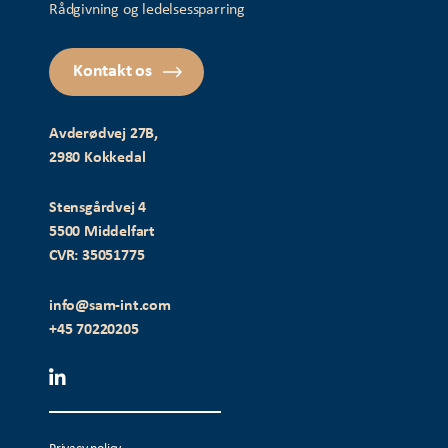
Rådgivning og ledelsessparring
Kontakt os
Avderødvej 27B,
2980 Kokkedal
Stensgårdvej 4
5500 Middelfart
CVR: 35051775
info@sam-int.com
+45 70220205