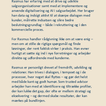
Rasmus har erfaring med at drive og udvikle
salgsorganisationer samt med at implementere og
anvende digitalisering og AI i salgsarbejdet. Her bruger
han data og indsigt aktivt til at skærpe dialogen med
kunder, målrette indsatsen og sikre bedre
beslutningsgrundlag – både i rekruttering og i den
kommercielle proces.
For Rasmus handler rådgivning ikke om at være enig –
men om at stille de rigtige spørgsmål og finde
løsninger, der rent faktisk virker i praksis. Han evner
hurtigt at sætte sig ind i nye forretninger og arbejder
direkte og udfordrende med kunderne.
Rasmus er personligt drevet af fremdrift, udvikling og
relationer. Han trives i dialogen, i tempoet og i de
processer, hvor noget skal flyttes – og gør det helst
med både kant og godt humør. Som trusted advisor
arbejder han med at identificere og tiltrække profiler,
der kan lukke det gap, der ofte er mellem strategi og
eksekvering – og dermed skabe resultater, der kan
mærkes på bundlinjen.