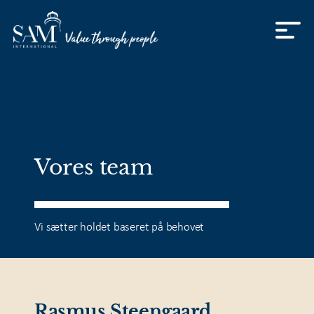
Skip to content
Vores team
Vi sætter holdet baseret på behovet
Rasmus Steengaard