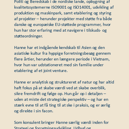
Politi og Beredskab i de nordiske lande, opbygning af
kvalitetssystemerne ISO9001 og ISO14001, udvikling af
produktion og maskinpark, samt etablering og styring
af projekter – herunder projekter med støtte fra både
danske og europæiske EU-støttede programmer, hvor
hun har stor erfaring med at navigere i tilskuds- og
støtteordninger.
Hanne har et indgående kendskab til Asien og den
asiatiske kultur fra hyppige forretningsbesøg gennem
flere årtier, herunder en længere periode i Vietnam,
hvor hun var udstationeret med sin familie under
etablering af et joint venture.
Hanne er analytisk og struktureret af natur og har altid
haft fokus på at skabe værdi ved at skabe overblik,
sikre fremdrift og følge op. Hun går op i detaljen –
uden at miste det strategiske perspektiv – og har en
stærk evne til at få ting til at ske i praksis, og er ærlig
og direkte i sin facon.
Som konsulent bringer Hanne særlig værdi inden for
Strategi og forretningsudvikling, Udbud og